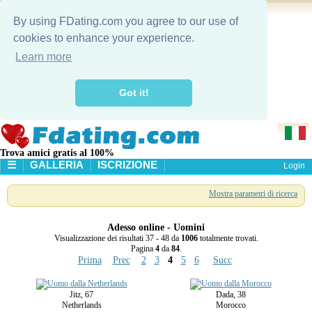
By using FDating.com you agree to our use of
cookies to enhance your experience.
Learn more
Got it!
Trova amici gratis al 100%
☰
GALLERIA
ISCRIZIONE
Login
HOME
Mostra parametri di ricerca
GALLERIA
RICERCA
Adesso online - Uomini
Visualizzazione dei risultati 37 - 48 da
1006
totalmente trovati.
Pagina
4
da
84
.
Prima
Prec
2
3
4
5
6
Succ
Jitz, 67
Dada, 38
Netherlands
Morocco