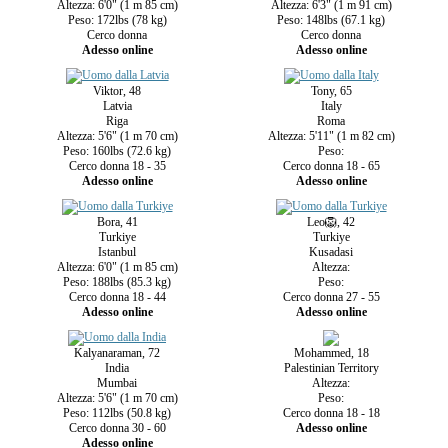
Altezza: 6'0" (1 m 85 cm)
Altezza: 6'3" (1 m 91 cm)
Peso: 172lbs (78 kg)
Peso: 148lbs (67.1 kg)
Cerco donna
Cerco donna
Adesso online
Adesso online
Viktor, 48
Tony, 65
Latvia
Italy
Riga
Roma
Altezza: 5'6" (1 m 70 cm)
Altezza: 5'11" (1 m 82 cm)
Peso: 160lbs (72.6 kg)
Peso:
Cerco donna 18 - 35
Cerco donna 18 - 65
Adesso online
Adesso online
Bora, 41
Leo🦁, 42
Turkiye
Turkiye
Istanbul
Kusadasi
Altezza: 6'0" (1 m 85 cm)
Altezza:
Peso: 188lbs (85.3 kg)
Peso:
Cerco donna 18 - 44
Cerco donna 27 - 55
Adesso online
Adesso online
Kalyanaraman, 72
Mohammed, 18
India
Palestinian Territory
Mumbai
Altezza:
Altezza: 5'6" (1 m 70 cm)
Peso:
Peso: 112lbs (50.8 kg)
Cerco donna 18 - 18
Cerco donna 30 - 60
Adesso online
Adesso online