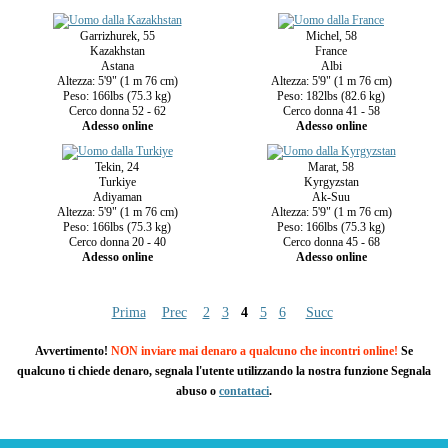
Garrizhurek, 55
Michel, 58
Kazakhstan
France
Astana
Albi
Altezza: 5'9" (1 m 76 cm)
Altezza: 5'9" (1 m 76 cm)
Peso: 166lbs (75.3 kg)
Peso: 182lbs (82.6 kg)
Cerco donna 52 - 62
Cerco donna 41 - 58
Adesso online
Adesso online
Tekin, 24
Marat, 58
Turkiye
Kyrgyzstan
Adiyaman
Ak-Suu
Altezza: 5'9" (1 m 76 cm)
Altezza: 5'9" (1 m 76 cm)
Peso: 166lbs (75.3 kg)
Peso: 166lbs (75.3 kg)
Cerco donna 20 - 40
Cerco donna 45 - 68
Adesso online
Adesso online
Prima
Prec
2
3
4
5
6
Succ
Avvertimento!
NON inviare mai denaro a qualcuno che incontri online!
Se
qualcuno ti chiede denaro, segnala l'utente utilizzando la nostra funzione Segnala
abuso o
contattaci
.