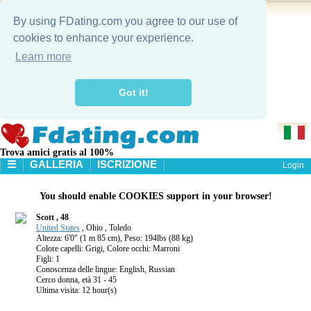
By using FDating.com you agree to our use of
cookies to enhance your experience.
Learn more
Got it!
Trova amici gratis al 100%
☰
GALLERIA
ISCRIZIONE
Login
HOME
You should enable COOKIES support in your browser!
GALLERIA
RICERCA
Scott , 48
United States
, Ohio , Toledo
Altezza: 6'0" (1 m 85 cm), Peso: 194lbs (88 kg)
Colore capelli: Grigi, Colore occhi: Marroni
Figli: 1
Conoscenza delle lingue: English, Russian
Cerco donna, età 31 - 45
Ultima visita: 12 hour(s)