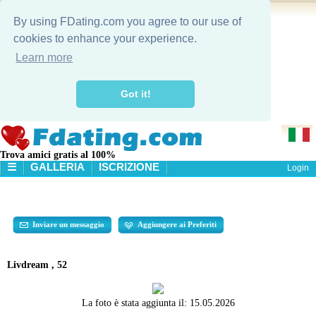
By using FDating.com you agree to our use of
cookies to enhance your experience.
Learn more
Got it!
Trova amici gratis al 100%
☰
GALLERIA
ISCRIZIONE
Login
HOME
GALLERIA
RICERCA
Inviare un messaggio
Aggiungere ai Preferiti
Livdream , 52
La foto è stata aggiunta il:
15.05.2026