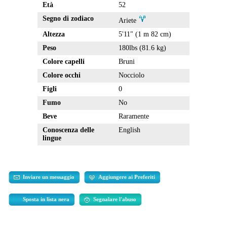
Età
52
Segno di zodiaco
Ariete
Altezza
5'11" (1 m 82 cm)
Peso
180lbs (81.6 kg)
Colore capelli
Bruni
Colore occhi
Nocciolo
Figli
0
Fumo
No
Beve
Raramente
Conoscenza delle
English
lingue
Inviare un messaggio
Aggiungere ai Preferiti
Sposta in lista nera
Segnalare l'abuso