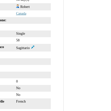
Robert
Canada
ione:
Single
58
aco
Sagittario
0
No
No
lle
French