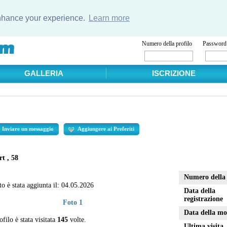
enhance your experience.
Learn more
Numero della profilo
Password
GALLERIA
ISCRIZIONE
Inviare un messaggio
Aggiungere ai Preferiti
t , 58
Numero della 
to è stata aggiunta il:
04.05.2026
Data della
registrazione
Foto 1
Data della mo
filo è stata visitata
145
volte.
Ultima visita