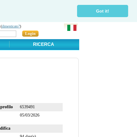
Got it!
 (
dimenticato?
)
Login
RICERCA
profilo
6539491
05/03/2026
difica
94 day(s)