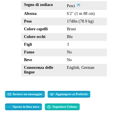
Segno di zodiaco
Pesci
Altezza
6'2" (1 m 88 cm)
Peso
174lbs (78.9 kg)
Colore capelli
Bruni
Colore occhi
Blu
Figli
3
Fumo
No
Beve
No
Conoscenza delle
English, German
lingue
Inviare un messaggio
Aggiungere ai Preferiti
Sposta in lista nera
Segnalare l'abuso