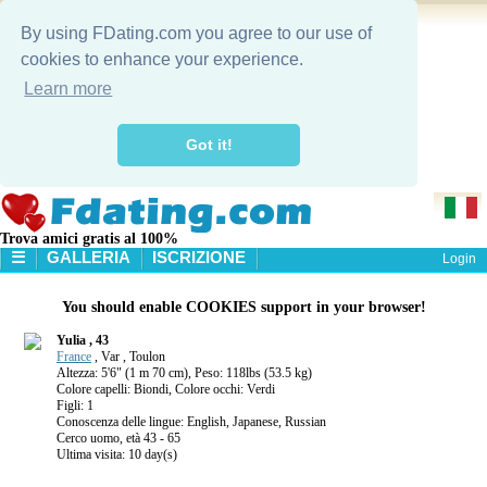
By using FDating.com you agree to our use of
cookies to enhance your experience.
Learn more
Got it!
Trova amici gratis al 100%
☰
GALLERIA
ISCRIZIONE
Login
HOME
You should enable COOKIES support in your browser!
GALLERIA
RICERCA
Yulia , 43
France
, Var , Toulon
Altezza: 5'6" (1 m 70 cm), Peso: 118lbs (53.5 kg)
Colore capelli: Biondi, Colore occhi: Verdi
Figli: 1
Conoscenza delle lingue: English, Japanese, Russian
Cerco uomo, età 43 - 65
Ultima visita: 10 day(s)